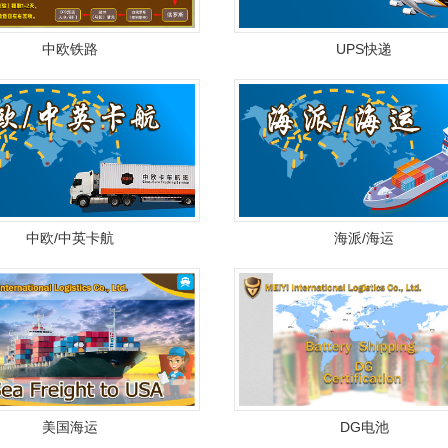
中欧铁路
UPS快递
中欧/中英卡航
海派/海运
美国海运
DG电池