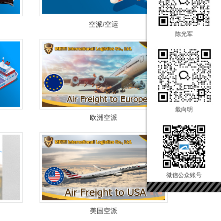
空派/空运
陈光军
戢向明
欧洲空派
微信公众账号
美国空派