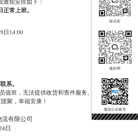
假通知安排如下：
5 日正常上班。
陈光军
日14:00
戢向明
前联系
。
员值班，无法提供收货和查件服务
。
家团聚，幸福安康！
微信公众账号
物流有限公司
月24日