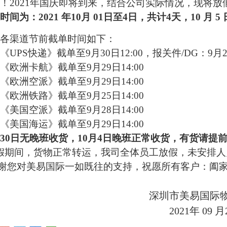
！
2021年国庆即将到来，结合公司实际情况，现将放
时间为：
2021 年10月 01日至4日，共计4天，10 月 
各渠道节前截单时间如下：
《UPS快递》截单至9月30日12:00，报关件/DG：9月29
、《欧洲卡航》截单至9月29日14:00
、《欧洲空派》截单至9月29日14:00
、《欧洲铁路》截单至9月25日14:00
、《美国空派》截单至9月28日14:00
、《美国海运》截单至9月29日14:00
月30日无晚班收货，10月4日晚班正常收货，有货请提
假期间
，
货物正常转运，
我司全体员工放假，
未安排人
谢您对美易国际一如既往的支持，祝愿所有客户：阖
深圳市美易国际
2021年 09 